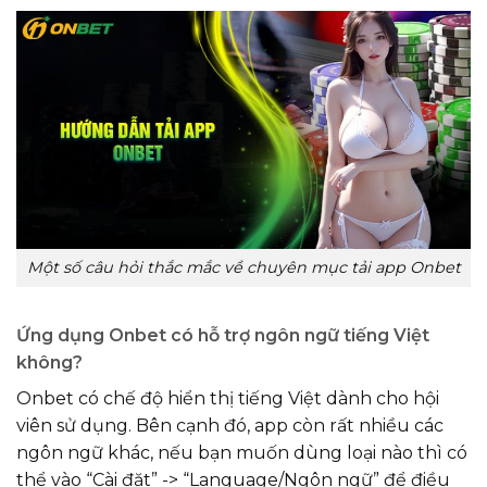
Một số câu hỏi thắc mắc về chuyên mục tải app Onbet
Ứng dụng Onbet có hỗ trợ ngôn ngữ tiếng Việt
không?
Onbet có chế độ hiển thị tiếng Việt dành cho hội
viên sử dụng. Bên cạnh đó, app còn rất nhiều các
ngôn ngữ khác, nếu bạn muốn dùng loại nào thì có
thể vào “Cài đặt” -> “Language/Ngôn ngữ” để điều