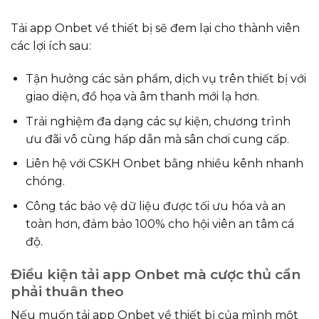
Tải app Onbet về thiết bị sẽ đem lại cho thành viên
các lợi ích sau:
Tận hưởng các sản phẩm, dịch vụ trên thiết bị với
giao diện, đồ họa và âm thanh mới lạ hơn.
Trải nghiệm đa dạng các sự kiện, chương trình
ưu đãi vô cùng hấp dẫn mà sân chơi cung cấp.
Liên hệ với CSKH Onbet bằng nhiều kênh nhanh
chóng.
Công tác bảo vệ dữ liệu được tối ưu hóa và an
toàn hơn, đảm bảo 100% cho hội viên an tâm cá
độ.
Điều kiện tải app Onbet mà cược thủ cần
phải thuân theo
Nếu muốn tải app Onbet về thiết bị của mình một