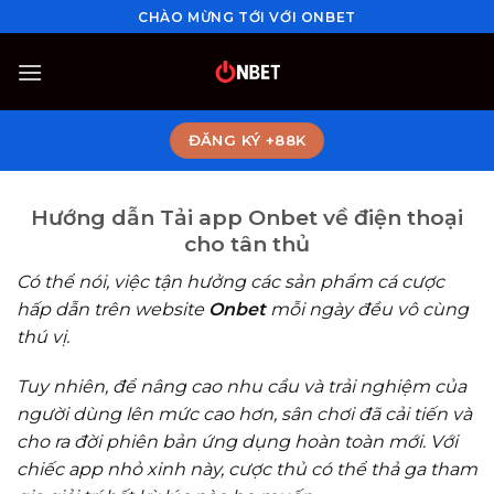
Skip
CHÀO MỪNG TỚI VỚI ONBET
to
content
ĐĂNG KÝ +88K
Hướng dẫn Tải app Onbet về điện thoại
cho tân thủ
Có thể nói, việc tận hưởng các sản phẩm cá cược
hấp dẫn trên website
Onbet
mỗi ngày đều vô cùng
thú vị.
Tuy nhiên, để nâng cao nhu cầu và trải nghiệm của
người dùng lên mức cao hơn, sân chơi đã cải tiến và
cho ra đời phiên bản ứng dụng hoàn toàn mới. Với
chiếc app nhỏ xinh này, cược thủ có thể thả ga tham