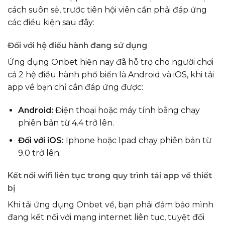
cách suôn sẻ, trước tiên hội viên cần phải đáp ứng
các điều kiện sau đây:
Đối với hệ điều hành đang sử dụng
Ứng dụng Onbet hiện nay đã hỗ trợ cho người chơi
cả 2 hệ điều hành phổ biến là Android và iOS, khi tải
app về bạn chỉ cần đáp ứng được:
Android:
Điện thoại hoặc máy tính bằng chạy
phiên bản từ 4.4 trở lên.
Đối với iOS:
Iphone hoặc Ipad chạy phiên bản từ
9.0 trở lên.
Kết nối wifi liên tục trong quy trình tải app về thiết
bị
Khi tải ứng dụng Onbet về, bạn phải đảm bảo mình
đang kết nối với mạng internet liên tục, tuyệt đối