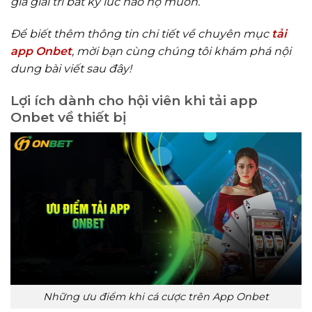
gia giải trí bất kỳ lúc nào họ muốn.
Để biết thêm thông tin chi tiết về chuyên mục
tải
app Onbet
, mời bạn cùng chúng tôi khám phá nội
dung bài viết sau đây!
Lợi ích dành cho hội viên khi tải app
Onbet về thiết bị
Những ưu điểm khi cá cược trên App Onbet