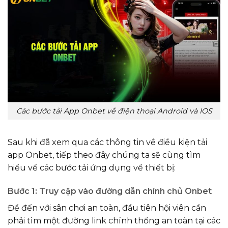
Các bước tải App Onbet về điện thoại Android và IOS
Sau khi đã xem qua các thông tin về điều kiện tải
app Onbet, tiếp theo đây chúng ta sẽ cùng tìm
hiểu về các bước tải ứng dụng về thiết bị:
Bước 1: Truy cập vào đường dẫn chính chủ Onbet
Để đến với sân chơi an toàn, đầu tiên hội viên cần
phải tìm một đường link chính thống an toàn tại các