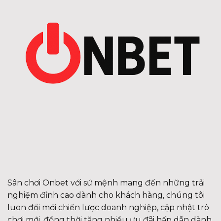
Sân chơi Onbet với sứ mệnh mang đến những trải
nghiệm đỉnh cao dành cho khách hàng, chúng tôi
luon đổi mới chiến lược doanh nghiệp, cập nhật trò
chơi mới, đồng thời tăng nhiều ưu đãi hấp dẫn dành