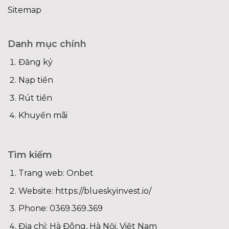
Sitemap
Danh mục chính
Đăng ký
Nạp tiền
Rút tiền
Khuyến mãi
Tìm kiếm
Trang web: Onbet
Website: https://blueskyinvest.io/
Phone: 0369.369.369
Địa chỉ: Hà Đông, Hà Nội, Việt Nam