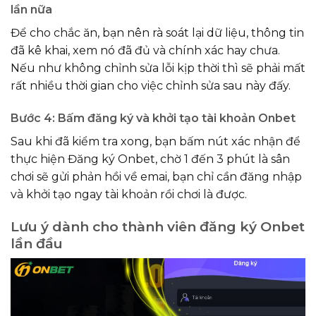
lần nữa
Để cho chắc ăn, bạn nên rà soát lại dữ liệu, thông tin
đã kê khai, xem nó đã đủ và chính xác hay chưa.
Nếu như không chỉnh sửa lỗi kịp thời thì sẽ phải mất
rất nhiều thời gian cho việc chỉnh sửa sau này đấy.
Bước 4: Bấm đăng ký và khởi tạo tài khoản Onbet
Sau khi đã kiểm tra xong, bạn bấm nút xác nhận để
thực hiện Đăng ký Onbet, chờ 1 đến 3 phút là sân
chơi sẽ gửi phản hồi về emai, bạn chỉ cần đăng nhập
và khởi tạo ngay tài khoản rồi chơi là được.
Lưu ý dành cho thành viên đăng ký Onbet
lần đầu