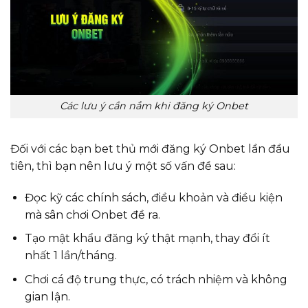
Các lưu ý cần nắm khi đăng ký Onbet
Đối với các bạn bet thủ mới đăng ký Onbet lần đầu
tiên, thì bạn nên lưu ý một số vấn đề sau:
Đọc kỹ các chính sách, điều khoản và điều kiện
mà sân chơi Onbet đề ra.
Tạo mật khẩu đăng ký thật mạnh, thay đổi ít
nhất 1 lần/tháng.
Chơi cá độ trung thực, có trách nhiệm và không
gian lận.